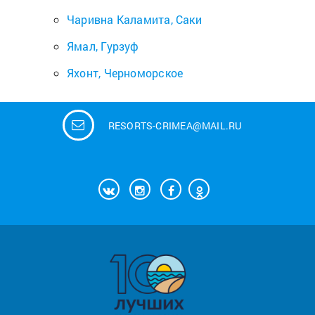
Чаривна Каламита, Саки
Ямал, Гурзуф
Яхонт, Черноморское
RESORTS-CRIMEA@MAIL.RU