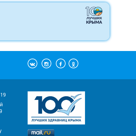
019
й
9
у