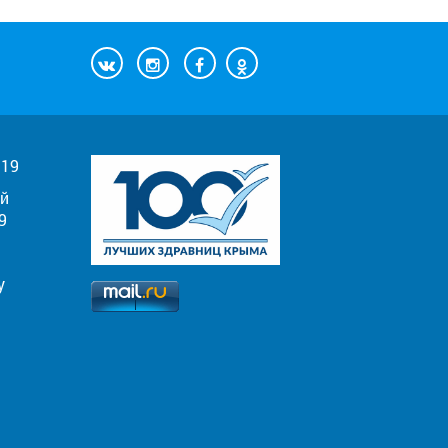
019
й
9
у