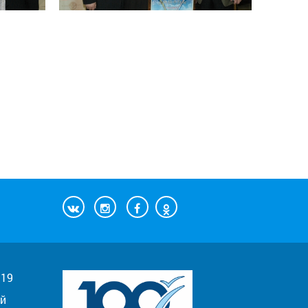
019
й